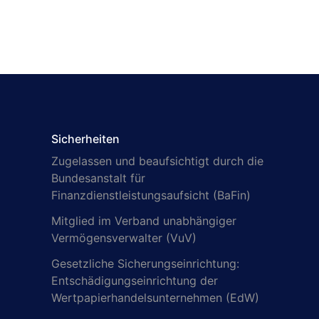
Sicherheiten
Zugelassen und beaufsichtigt durch die
Bundesanstalt für
Finanzdienstleistungsaufsicht (BaFin)
Mitglied im Verband unabhängiger
Vermögensverwalter (VuV)
Gesetzliche Sicherungseinrichtung:
Entschädigungseinrichtung der
Wertpapierhandelsunternehmen (EdW)