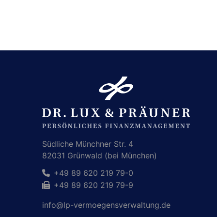
Südliche Münchner Str. 4
82031 Grünwald (bei München)
+49 89 620 219 79-0
+49 89 620 219 79-9
info@lp-vermoegensverwaltung.de