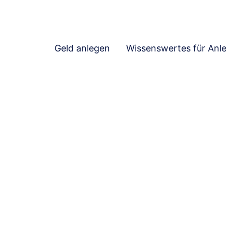
Geld anlegen
Wissenswertes für Anl
ite hat keinen Inhalt. Sie wird als Liste ohne Detailseite dar