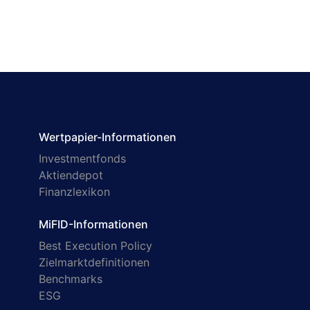
Wertpapier-Informationen
Investmentfonds
Aktiendepot
Finanzlexikon
MiFID-Informationen
Best Execution Policy
Zielmarktdefinitionen
Benchmarks
ESG