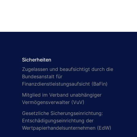
Sicherheiten
Zugelassen und beaufsichtigt durch die
Bundesanstalt für
Finanzdienstleistungsaufsicht (BaFin)
Mitglied im Verband unabhängiger
Vermögensverwalter (VuV)
Gesetzliche Sicherungseinrichtung:
Entschädigungseinrichtung der
Wertpapierhandelsunternehmen (EdW)