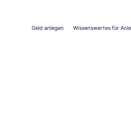
Geld anlegen
Wissenswertes für Anl
ite hat keinen Inhalt. Sie wird als Liste ohne Detailseite dar