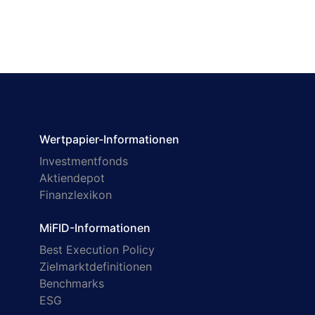
Wertpapier-Informationen
Investmentfonds
Aktiendepot
Finanzlexikon
MiFID-Informationen
Best Execution Policy
Zielmarktdefinitionen
Benchmarks
ESG