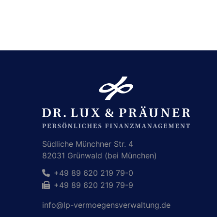
Südliche Münchner Str. 4
82031 Grünwald (bei München)
+49 89 620 219 79-0
+49 89 620 219 79-9
info@lp-vermoegensverwaltung.de