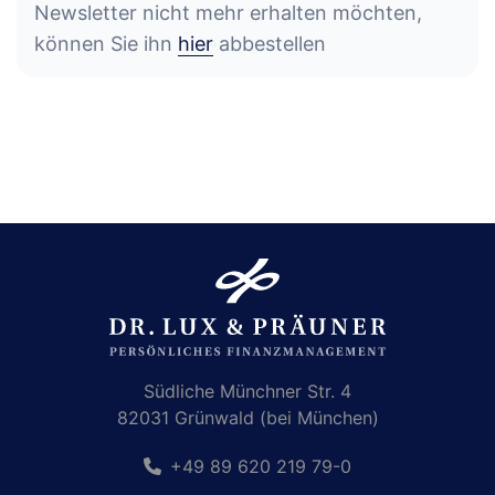
Newsletter nicht mehr erhalten möchten,
können Sie ihn
hier
abbestellen
Südliche Münchner Str. 4
82031 Grünwald (bei München)
+49 89 620 219 79-0